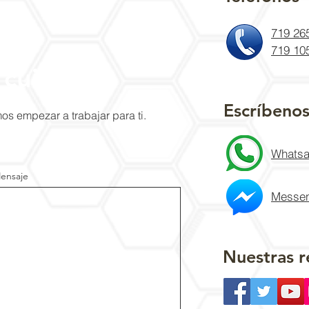
719 26
719 10
 cuidarte
Escríbeno
s empezar a trabajar para ti.
Whatsa
ensaje
Messen
Nuestras r