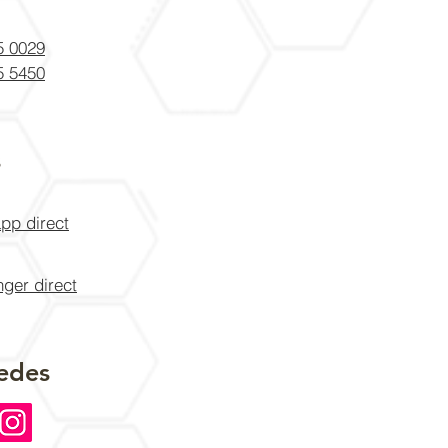
5 0029
5 5450
s
pp direct
ger direct
edes