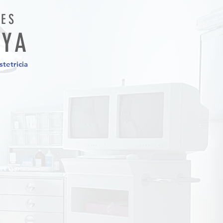
DES
AYA
tetricia